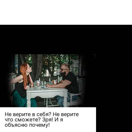
Не верите в себя? Не верите
Бизне
что сможете? Зря! И я
моё!
объясню почему!